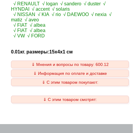
√ RENAULT √ logan √ sandero √ duster √
HYNDAI √ accent √ solaris
√ NISSAN √ KIA √ rio √ DAEWOO √ nexia √
matiz √ aveo
√ FIAT √ albea
√ FIAT √ albea
√ VW √ FORD
0.01кг. размеры:15x4x1 см
⇓ Мнения и вопросы по товару: 600.12
⇓ Информация по оплате и доставке
⇓ С этим товаром покупают:
⇓ С этим товаром смотрят: