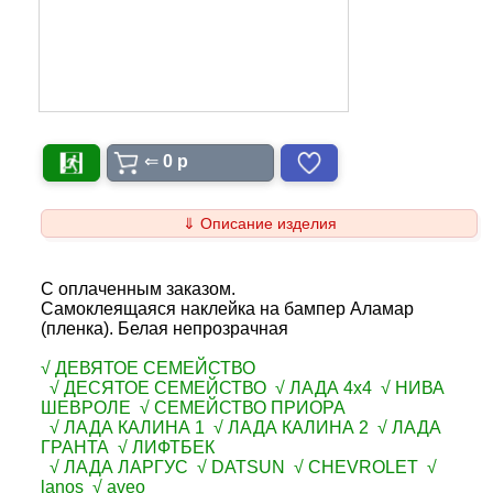
⇐
0 p
⇓ Описание изделия
С оплаченным заказом.
Самоклеящаяся наклейка на бампер Аламар
(пленка). Белая непрозрачная
√ ДЕВЯТОЕ СЕМЕЙСТВО
√ ДЕСЯТОЕ СЕМЕЙСТВО √ ЛАДА 4х4 √ НИВА
ШЕВРОЛЕ √ СЕМЕЙСТВО ПРИОРА
√ ЛАДА КАЛИНА 1 √ ЛАДА КАЛИНА 2 √ ЛАДА
ГРАНТА √ ЛИФТБЕК
√ ЛАДА ЛАРГУС √ DATSUN √ CHEVROLET √
lanos √ aveo