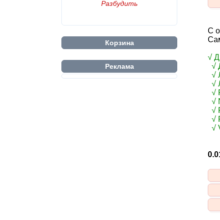
Разбудить
С 
Сам
Корзина
√ 
√ 
Реклама
√ 
√ 
√ R
√ 
√ F
√ F
√ 
0.0