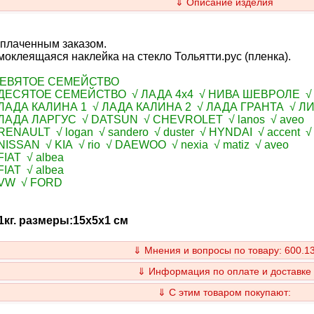
⇓ Описание изделия
оплаченным заказом.
оклеящаяся наклейка на стекло Тольятти.рус (пленка).
ДЕВЯТОЕ СЕМЕЙСТВО
ДЕСЯТОЕ СЕМЕЙСТВО √ ЛАДА 4х4 √ НИВА ШЕВРОЛЕ 
ЛАДА КАЛИНА 1 √ ЛАДА КАЛИНА 2 √ ЛАДА ГРАНТА √ Л
ЛАДА ЛАРГУС √ DATSUN √ CHEVROLET √ lanos √ aveo
ENAULT √ logan √ sandero √ duster √ HYNDAI √ accent √ s
NISSAN √ KIA √ rio √ DAEWOO √ nexia √ matiz √ aveo
IAT √ albea
IAT √ albea
VW √ FORD
1кг. размеры:15x5x1 см
⇓ Мнения и вопросы по товару: 600.1
⇓ Информация по оплате и доставке
⇓ С этим товаром покупают: