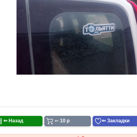
⇐ Назад
⇐
10 p
⇐ Закладки