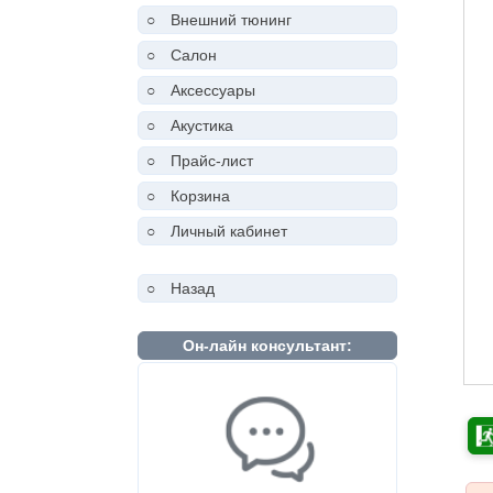
○
Внешний тюнинг
○
Салон
○
Аксессуары
○
Акустика
○
Прайс-лист
○
Корзина
○
Личный кабинет
○
Назад
Он-лайн консультант: