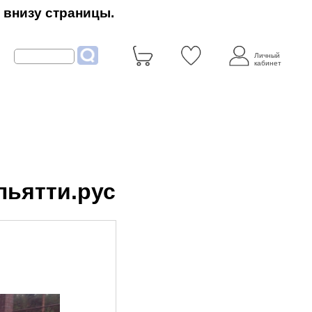
 внизу страницы.
Личный
кабинет
.
льятти.рус