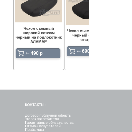
Чехол съемный
Чехол съемный кожзам
Чех
широкий кожзам
черный + цветная
по
черный на подлокотник
отстрочка
выш
АЛАМАР
⇐
690 p
⇐
490 p
КОНТАКТЫ:
Договор публичной оферты
Уголок потребителя
Гарантийные обязательства
Отзывы покупателей
Прайс-лист