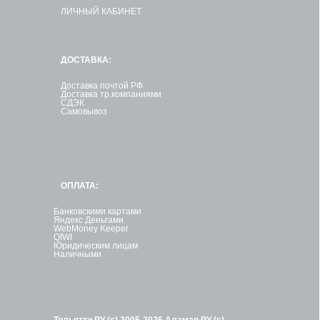
ЛИЧНЫЙ КАБИНЕТ
ДОСТАВКА:
Доставка почтой РФ
Доставка тр.компаниями
СДЭК
Самовывоз
ОПЛАТА:
Банковскими картами
Яндекс Деньгами
WebMoney Keeper
QIWI
Юридическим лицам
Наличными
Тольятти.РУ (с) 2005-2026
Аламар.РУ (с)