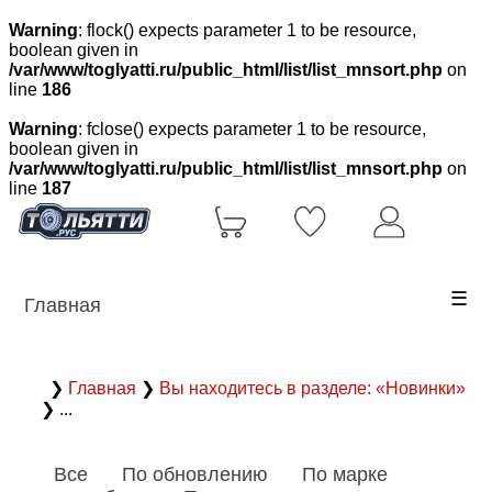
Warning
: flock() expects parameter 1 to be resource,
boolean given in
/var/www/toglyatti.ru/public_html/list/list_mnsort.php
on
line
186
Warning
: fclose() expects parameter 1 to be resource,
boolean given in
/var/www/toglyatti.ru/public_html/list/list_mnsort.php
on
line
187
☰
Главная
❯
Главная
❯
Вы находитесь в разделе: «Новинки»
❯ ...
Все
По обновлению
По марке