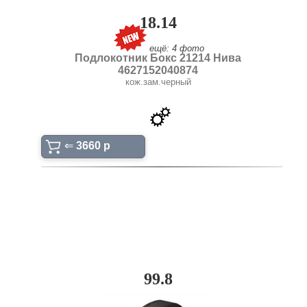
18.14
ещё: 4 фото
Подлокотник Бокс 21214 Нива
4627152040874
кож.зам.черный
⇐
3660 p
99.8