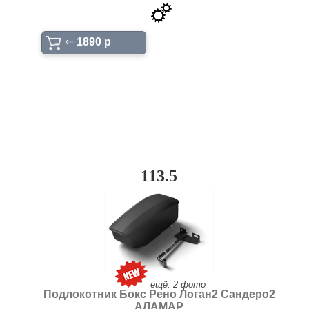
⇐
1890 p
113.5
ещё: 2 фото
Подлокотник Бокс Рено Логан2 Сандеро2
АЛАМАР