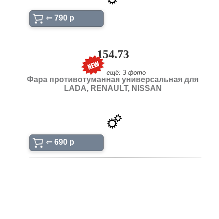
⇐
790 p
154.73
ещё: 3 фото
Фара противотуманная универсальная для
LADA, RENAULT, NISSAN
⇐
690 p