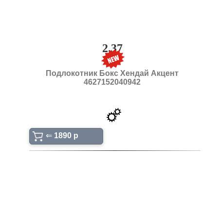
2.37
Подлокотник Бокс Хендай Акцент
4627152040942
⇐
1890 p