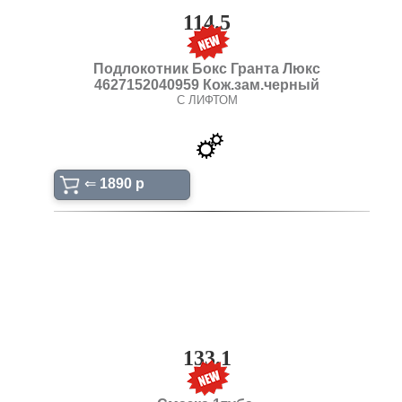
114.5
Подлокотник Бокс Гранта Люкс
4627152040959 Кож.зам.черный
С ЛИФТОМ
⇐
1890 p
133.1