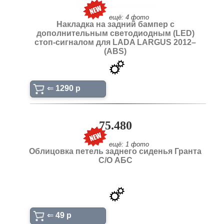
ещё: 4 фото
Накладка на задний бампер с
дополнительным светодиодным (LED)
стоп-сигналом для LADA LARGUS 2012–
(ABS)
⇐
1290 p
75.480
ещё: 1 фото
Облицовка петель заднего сиденья Гранта
С/О АБС
⇐
49 p