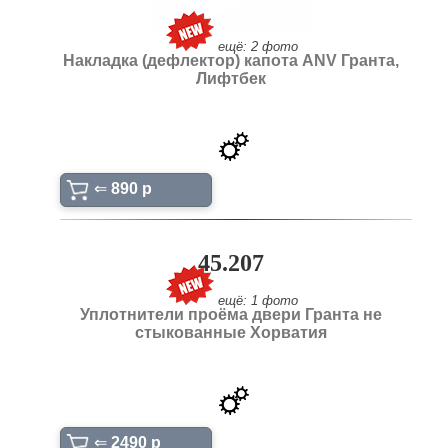
ещё: 2 фото
Накладка (дефлектор) капота ANV Гранта,
Лифтбек
⇐
890 p
45.207
ещё: 1 фото
Уплотнители проёма двери Гранта не
стыкованные Хорватия
⇐
2490 p