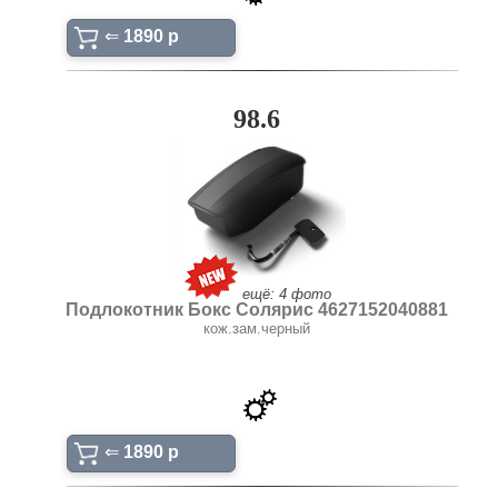
⇐
1890 p
98.6
ещё: 4 фото
Подлокотник Бокс Солярис 4627152040881
кож.зам.черный
⇐
1890 p