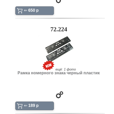
⇐
650 p
72.224
ещё: 1 фото
Рамка номерного знака черный пластик
⇐
189 p