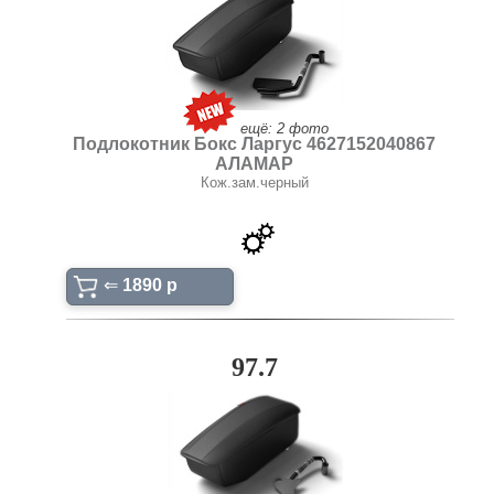
ещё: 2 фото
Подлокотник Бокс Ларгус 4627152040867
АЛАМАР
Кож.зам.черный
⇐
1890 p
97.7