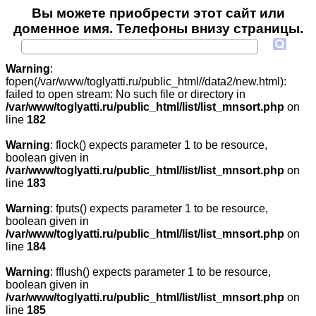
Вы можете приобрести этот сайт или
доменное имя. Телефоны внизу страницы.
Warning
:
fopen(/var/www/toglyatti.ru/public_html//data2/new.html):
failed to open stream: No such file or directory in
/var/www/toglyatti.ru/public_html/list/list_mnsort.php
on
line
182
Warning
: flock() expects parameter 1 to be resource,
boolean given in
/var/www/toglyatti.ru/public_html/list/list_mnsort.php
on
line
183
Warning
: fputs() expects parameter 1 to be resource,
boolean given in
/var/www/toglyatti.ru/public_html/list/list_mnsort.php
on
line
184
Warning
: fflush() expects parameter 1 to be resource,
boolean given in
/var/www/toglyatti.ru/public_html/list/list_mnsort.php
on
line
185