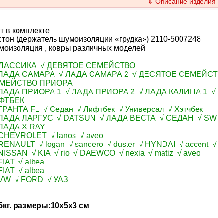
⇓ Описание изделия
т в комплекте
тон (держатель шумоизоляции «грудка») 2110-5007248
моизоляция , ковры различных моделей
КЛАССИКА √ ДЕВЯТОЕ СЕМЕЙСТВО
ЛАДА САМАРА √ ЛАДА САМАРА 2 √ ДЕСЯТОЕ СЕМЕЙСТ
МЕЙСТВО ПРИОРА
ЛАДА ПРИОРА 1 √ ЛАДА ПРИОРА 2 √ ЛАДА КАЛИНА 1 √
ФТБЕК
ГРАНТА FL √ Седан √ Лифтбек √ Универсал √ Хэтчбек
ЛАДА ЛАРГУС √ DATSUN √ ЛАДА ВЕСТА √ СЕДАН √ S
ЛАДА X RAY
CHEVROLET √ lanos √ aveo
ENAULT √ logan √ sandero √ duster √ HYNDAI √ accent √ s
NISSAN √ KIA √ rio √ DAEWOO √ nexia √ matiz √ aveo
IAT √ albea
IAT √ albea
VW √ FORD √ УАЗ
5кг. размеры:10x5x3 см