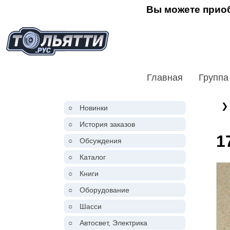
Вы можете приоб
Главная
Группа
❯
○
Новинки
○
История заказов
1
○
Обсуждения
○
Каталог
○
Книги
○
Оборудование
○
Шасси
○
Автосвет, Электрика