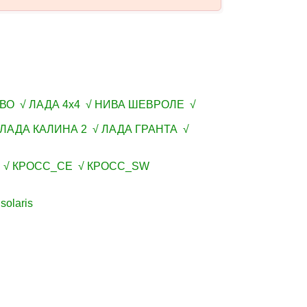
ВО √ ЛАДА 4х4 √ НИВА ШЕВРОЛЕ √
 ЛАДА КАЛИНА 2 √ ЛАДА ГРАНТА √
W √ КРОСС_СЕ √ КРОСС_SW
olaris