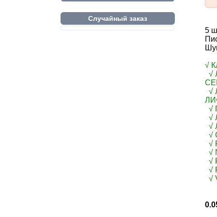
Случайный заказ
5 ш
Пис
Шу
√ 
√ 
СЕ
√ 
ЛИ
√ 
√ 
√ 
√ 
√ R
√ 
√ F
√ F
√ 
0.0