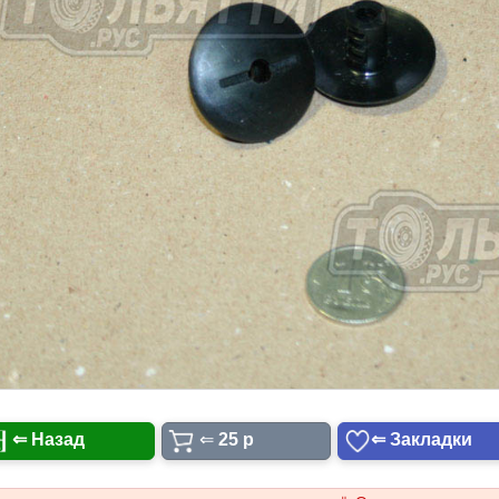
⇐ Назад
⇐
25 p
⇐ Закладки