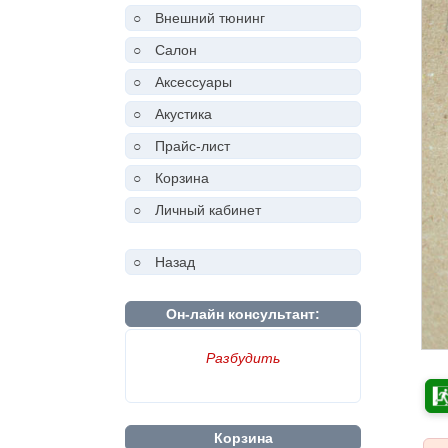
○
Внешний тюнинг
○
Салон
○
Аксессуары
○
Акустика
○
Прайс-лист
○
Корзина
○
Личный кабинет
○
Назад
Он-лайн консультант:
Разбудить
Корзина