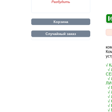
Разбудить
Корзина
Случайный заказ
ком
Ко
уст
√ 
√ 
СЕ
√ 
ЛИ
√ 
√ 
√ 
√ 
√ R
√ 