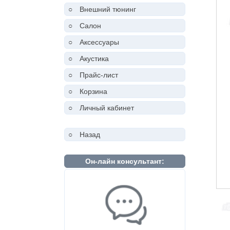
○
Внешний тюнинг
○
Салон
○
Аксессуары
○
Акустика
○
Прайс-лист
○
Корзина
○
Личный кабинет
○
Назад
Он-лайн консультант: