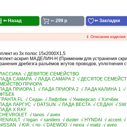
⇐ Назад
⇐
299 p
⇐ Закладки
⇓ Описание изделия
плект из 3х полос 15х2000Х1,5
мплект-аскрип МАДЕЛИН-Н (Применим для устранения скри
ранения дребезга разъёмов жгутов проводов, уплотнения с
КЛАССИКА √ ДЕВЯТОЕ СЕМЕЙСТВО
ЛАДА САМАРА √ ЛАДА САМАРА 2 √ ДЕСЯТОЕ СЕМЕЙСТ
МЕЙСТВО ПРИОРА
ЛАДА ПРИОРА 1 √ ЛАДА ПРИОРА 2 √ ЛАДА КАЛИНА 1 √
ФТБЕК
ГРАНТА FL √ Седан √ Лифтбек √ Универсал √ Хэтчбек
ЛАДА ЛАРГУС √ DATSUN √ ЛАДА ВЕСТА √ СЕДАН √ S
ЛАДА X RAY
CHEVROLET √ lanos √ aveo
ENAULT √ logan √ sandero √ duster √ HYNDAI √ accent √ s
NISSAN √ KIA √ rio √ DAEWOO √ nexia √ matiz √ aveo