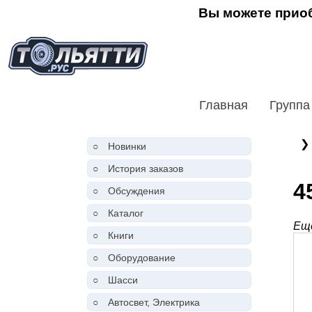
Вы можете приоб
Главная
Группа
❯
○
Новинки
○
История заказов
4
○
Обсуждения
○
Каталог
Ещё
○
Книги
○
Оборудование
○
Шасси
○
Автосвет, Электрика