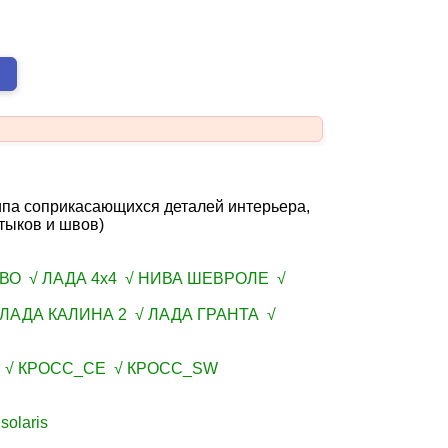
па соприкасающихся деталей интерьера,
тыков и швов)
ВО √ ЛАДА 4х4 √ НИВА ШЕВРОЛЕ √
 ЛАДА КАЛИНА 2 √ ЛАДА ГРАНТА √
W √ КРОСС_СЕ √ КРОСС_SW
olaris