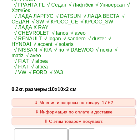
√ ГРАНТА FL √ Седан √ Лифтбек √ Универсал √
Хэтчбек
√ ЛАДА ЛАРГУС √ DATSUN √ ЛАДА ВЕСТА √
СЕДАН √ SW √ КРОСС_СЕ √ КРОСС_SW
√ ЛАДА X RAY
√ CHEVROLET √ lanos √ aveo
√ RENAULT √ logan √ sandero √ duster √
HYNDAI √ accent √ solaris
√ NISSAN √ KIA √ rio √ DAEWOO √ nexia √
matiz √ aveo
√ FIAT √ albea
√ FIAT √ albea
√ VW √ FORD √ УАЗ
0.2кг. размеры:10x10x2 см
⇓ Мнения и вопросы по товару: 17.62
⇓ Информация по оплате и доставке
⇓ С этим товаром покупают: