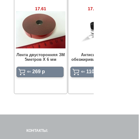
17.61
17.168
Реше
Веста
Лента двусторонняя ЗМ
Антисиликон,
под з
5метров Х 6 мм
обезжириватель 10 мл.
(Веста,
отдел
⇐
269 p
⇐
110 p
КОНТАКТЫ: