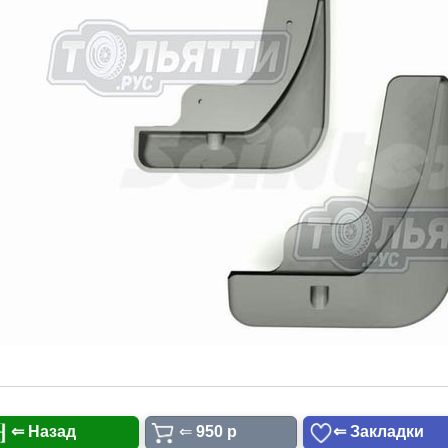
⇐ Назад
⇐
950 p
⇐ Закладки