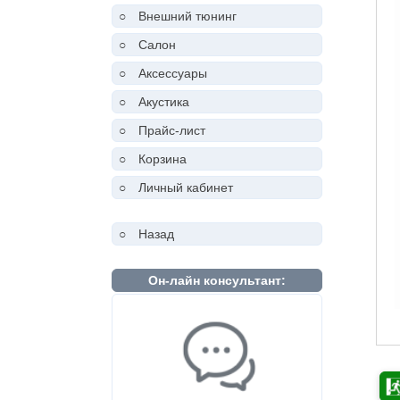
○
Внешний тюнинг
○
Салон
○
Аксессуары
○
Акустика
○
Прайс-лист
○
Корзина
○
Личный кабинет
○
Назад
Он-лайн консультант: