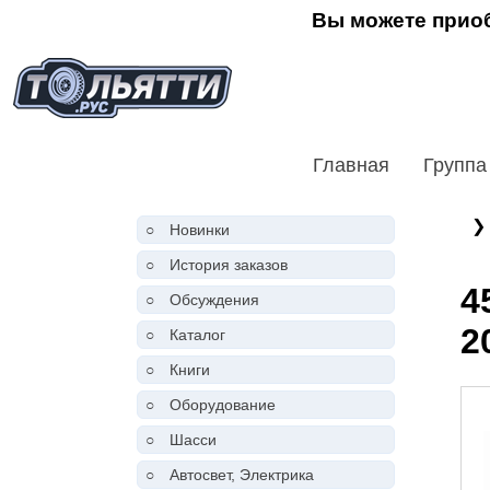
Вы можете приоб
Главная
Группа
❯
○
Новинки
○
История заказов
4
○
Обсуждения
2
○
Каталог
○
Книги
○
Оборудование
○
Шасси
○
Автосвет, Электрика