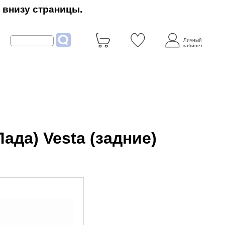
 внизу страницы.
Личный
кабинет
ада) Vesta (задние)