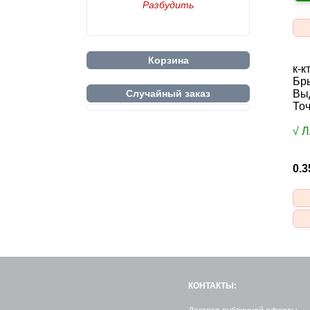
Разбудить
Корзина
к-к
Бры
Вы
Случайный заказ
Точ
√ 
0.
КОНТАКТЫ: