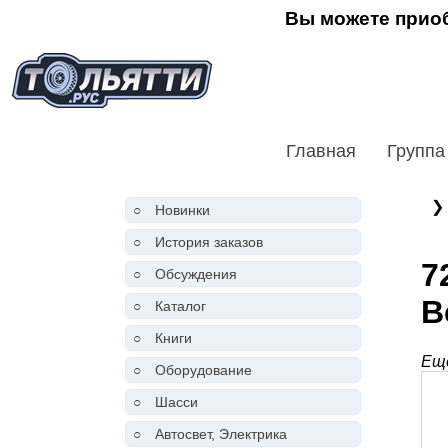
Вы можете приоб
Главная
Группа
❯
○
Новинки
○
История заказов
7
○
Обсуждения
В
○
Каталог
○
Книги
Ещё
○
Оборудование
○
Шасси
○
Автосвет, Электрика