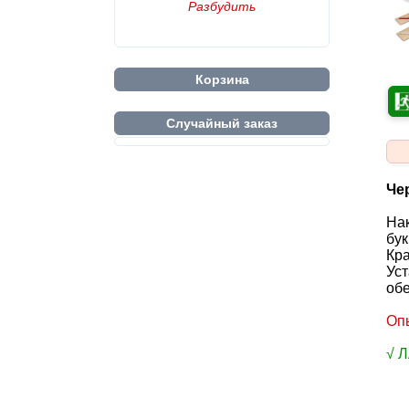
Разбудить
Корзина
Случайный заказ
Че
Нак
бук
Кр
Уст
обе
Оп
√ 