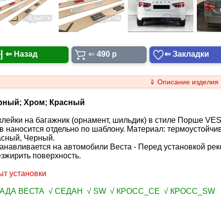
⇐ Назад
⇐
490 p
⇐ Закладки
⇓ Описание изделия
рный; Хром; Красный
лейки на багажник (орнамент, шильдик) в стиле Порше VES
в наносится отдельно по шаблону. Материал: термоустойчив
асный, Черный.
анавливается на автомобили Веста - Перед установкой ре
зжирить поверхность.
ыт установки
ЛАДА ВЕСТА √ СЕДАН √ SW √ КРОСС_СЕ √ КРОСС_SW