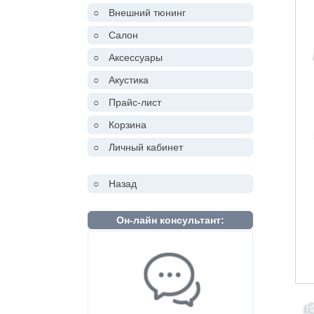
○
Внешний тюнинг
○
Салон
○
Аксессуары
○
Акустика
○
Прайс-лист
○
Корзина
○
Личный кабинет
○
Назад
Он-лайн консультант: