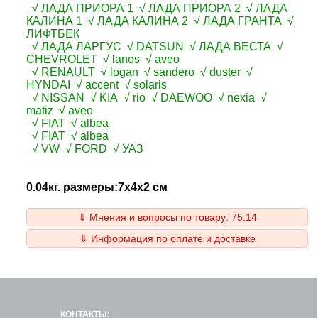
√ ЛАДА ПРИОРА 1 √ ЛАДА ПРИОРА 2 √ ЛАДА
КАЛИНА 1 √ ЛАДА КАЛИНА 2 √ ЛАДА ГРАНТА √
ЛИФТБЕК
√ ЛАДА ЛАРГУС √ DATSUN √ ЛАДА ВЕСТА √
CHEVROLET √ lanos √ aveo
√ RENAULT √ logan √ sandero √ duster √
HYNDAI √ accent √ solaris
√ NISSAN √ KIA √ rio √ DAEWOO √ nexia √
matiz √ aveo
√ FIAT √ albea
√ FIAT √ albea
√ VW √ FORD √ УАЗ
0.04кг. размеры:7x4x2 см
⇓ Мнения и вопросы по товару: 75.14
⇓ Информация по оплате и доставке
КОНТАКТЫ: