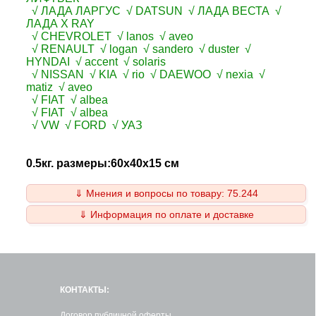
√ ЛАДА ЛАРГУС √ DATSUN √ ЛАДА ВЕСТА √
ЛАДА X RAY
√ CHEVROLET √ lanos √ aveo
√ RENAULT √ logan √ sandero √ duster √
HYNDAI √ accent √ solaris
√ NISSAN √ KIA √ rio √ DAEWOO √ nexia √
matiz √ aveo
√ FIAT √ albea
√ FIAT √ albea
√ VW √ FORD √ УАЗ
0.5кг. размеры:60x40x15 см
⇓ Мнения и вопросы по товару: 75.244
⇓ Информация по оплате и доставке
КОНТАКТЫ:
Договор публичной оферты