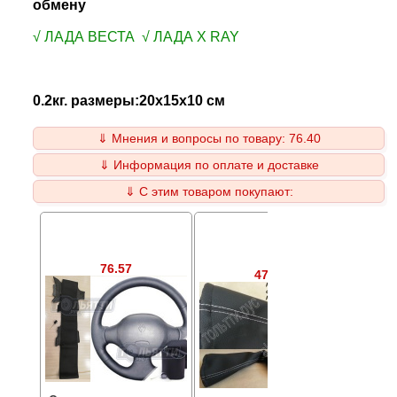
обмену
√ ЛАДА ВЕСТА √ ЛАДА X RAY
0.2кг. размеры:20x15x10 см
⇓ Мнения и вопросы по товару: 76.40
⇓ Информация по оплате и доставке
⇓ С этим товаром покупают:
76.57
47.54
Оплетк