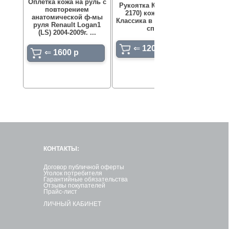
Оплетка кожа на руль с
Рукоятка КПП (на базе
нитью 
повторением
2170) кожа для а/м
пер
анатомической ф-мы
Классика в стиле гранта
экоко
руля Renault Logan1
спорт
39см 
(LS) 2004-2009г. ...
⇐
1200 p
⇐
1600 p
КОНТАКТЫ:
Договор публичной оферты
Уголок потребителя
Гарантийные обязательства
Отзывы покупателей
Прайс-лист
ЛИЧНЫЙ КАБИНЕТ