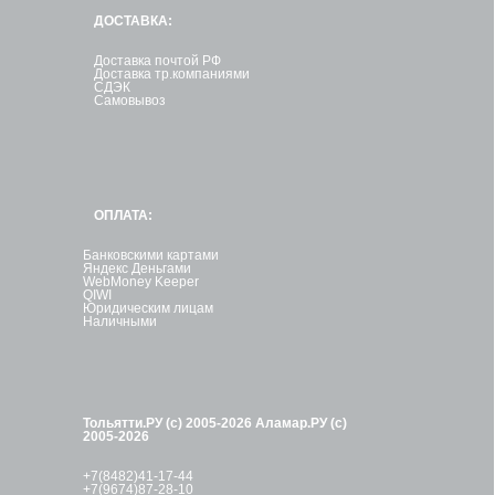
ДОСТАВКА:
Доставка почтой РФ
Доставка тр.компаниями
СДЭК
Самовывоз
ОПЛАТА:
Банковскими картами
Яндекс Деньгами
WebMoney Keeper
QIWI
Юридическим лицам
Наличными
Тольятти.РУ (с) 2005-2026
Аламар.РУ (с)
2005-2026
+7(8482)41-17-44
+7(9674)87-28-10