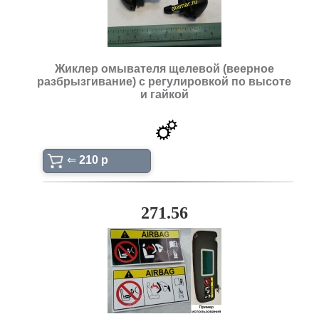
Жиклер омывателя щелевой (веерное
разбрызгивание) с регулировкой по высоте
и гайкой
⇐
210 p
271.56