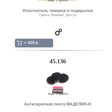
ещё: 1 фото
Уплотнитель локеров и подкрылок
Гранта; Калина2; Датсун
⇐
419 p
45.136
ещё: 2 фото
Антискрипная лента МАДЕЛИН-Н