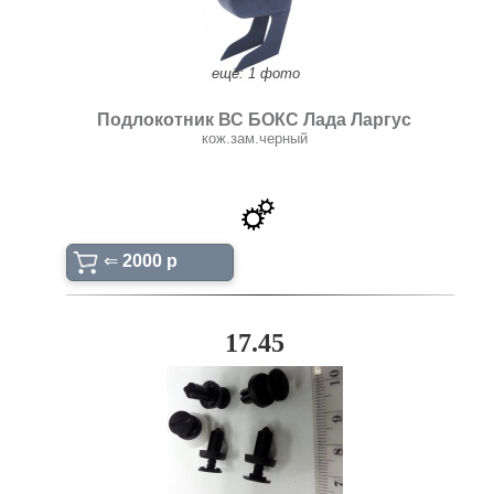
ещё: 1 фото
Подлокотник ВС БОКС Лада Ларгус
кож.зам.черный
⇐
2000 p
17.45