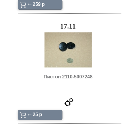
⇐
259 p
17.11
Пистон 2110-5007248
⇐
25 p