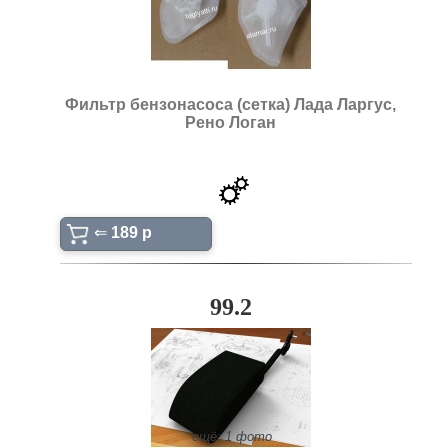
Фильтр бензонасоса (сетка) Лада Ларгус,
Рено Логан
⇐
189 p
99.2
ещё: 1 фото