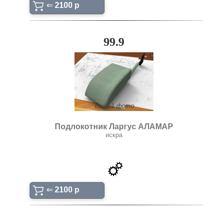
⇐
2100 p
99.9
ещё: 1 фото
Подлокотник Ларгус АЛАМАР
искра
⇐
2100 p