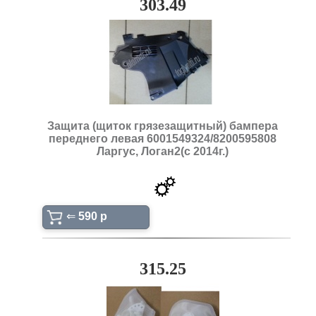
303.49
Защита (щиток грязезащитный) бампера
переднего левая 6001549324/8200595808
Ларгус, Логан2(с 2014г.)
⇐
590 p
315.25