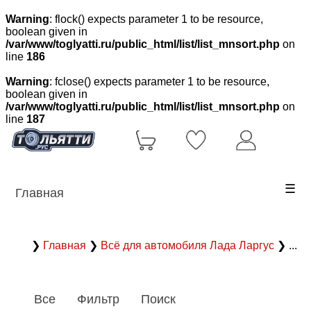
Warning
: flock() expects parameter 1 to be resource,
boolean given in
/var/www/toglyatti.ru/public_html/list/list_mnsort.php
on
line
186
Warning
: fclose() expects parameter 1 to be resource,
boolean given in
/var/www/toglyatti.ru/public_html/list/list_mnsort.php
on
line
187
☰
Главная
❯
Главная
❯
Всё для автомобиля Лада Ларгус
❯ ...
Все
Фильтр
Поиск