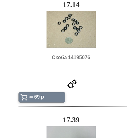
17.14
Скоба 14195076
⇐
69 p
17.39