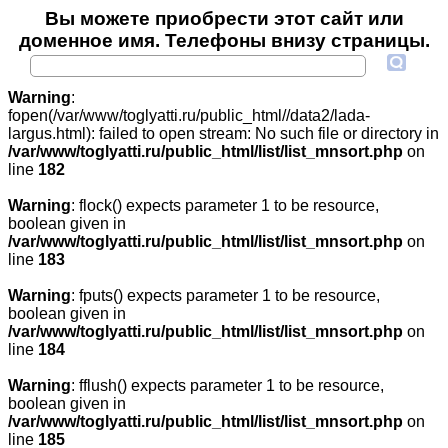
Вы можете приобрести этот сайт или
доменное имя. Телефоны внизу страницы.
Warning
:
fopen(/var/www/toglyatti.ru/public_html//data2/lada-
largus.html): failed to open stream: No such file or directory in
/var/www/toglyatti.ru/public_html/list/list_mnsort.php
on
line
182
Warning
: flock() expects parameter 1 to be resource,
boolean given in
/var/www/toglyatti.ru/public_html/list/list_mnsort.php
on
line
183
Warning
: fputs() expects parameter 1 to be resource,
boolean given in
/var/www/toglyatti.ru/public_html/list/list_mnsort.php
on
line
184
Warning
: fflush() expects parameter 1 to be resource,
boolean given in
/var/www/toglyatti.ru/public_html/list/list_mnsort.php
on
line
185